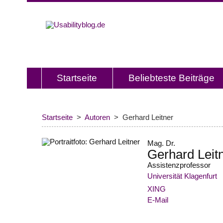
Usabilitybl
Usabilityblog ist ein Wissensporta
Usability und User Experience.
Startseite
Beliebteste Beiträge
Startseite
Autoren
Gerhard Leitner
Mag. Dr.
Gerhard Leit
Assistenzprofessor
Universität Klagenfurt
XING
E-Mail