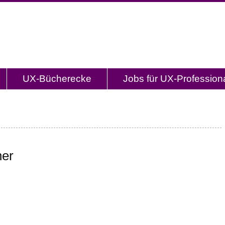
og.de
l mit Studien, Methodenbeschreibungen, Praxistipp
UX-Bücherecke
Jobs für UX-Profession
ner