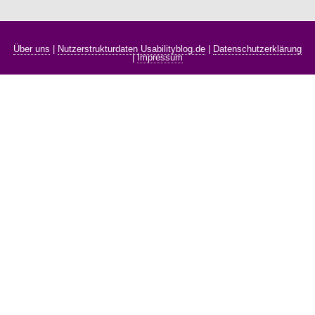
Über uns
|
Nutzerstrukturdaten Usabilityblog.de
|
Datenschutzerklärung
|
Impressum