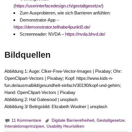
(
https://userinterfacedesign.ch/gestaltgesetze/
)
Zum Ausprobieren, wie sich Barrieren anfühlen:
Demonstrator-App –
https://demonstrator.teilhabe4punkt0.de/
Screenreader: NVDA –
https://nvda.bhvd.de/
Bildquellen
Abbildung 1: Auge: Clker-Free-Vector-Images | Pixabay; Ohr:
OpenClipart-Vectors | Pixabay; Kopf: https://www.kids-n-
fun.de/ausmalbild/gesundheit-einfach/30190/kopf-und-gehirn;
Hand: OpenClipart-Vectors | Pixabay
Abbildung 2: Hal Gatewood | unsplash
Abbildung 3/ Beitrgsbild: Elizabeth Woolner | unsplash
11 Kommentare
Digitale Barrierefreiheit
,
Gestaltgesetze
,
Interaktionsprinzipien
,
Usability Heuristiken