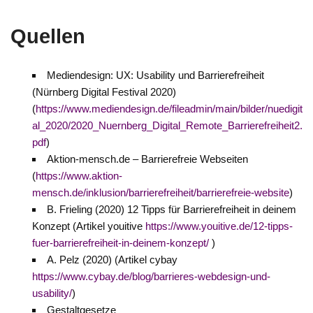
Quellen
Mediendesign: UX: Usability und Barrierefreiheit
(Nürnberg Digital Festival 2020)
(
https://www.mediendesign.de/fileadmin/main/bilder/nuedigit
al_2020/2020_Nuernberg_Digital_Remote_Barrierefreiheit2.
pdf
)
Aktion-mensch.de – Barrierefreie Webseiten
(
https://www.aktion-
mensch.de/inklusion/barrierefreiheit/barrierefreie-website
)
B. Frieling (2020) 12 Tipps für Barrierefreiheit in deinem
Konzept (Artikel youitive
https://www.youitive.de/12-tipps-
fuer-barrierefreiheit-in-deinem-konzept/
)
A. Pelz (2020) (Artikel cybay
https://www.cybay.de/blog/barrieres-webdesign-und-
usability/
)
Gestaltgesetze