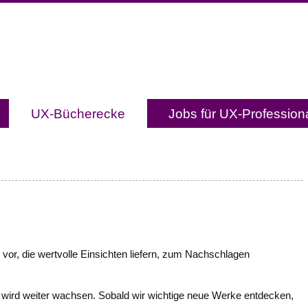
Usabilityblog.de
l mit Studien, Methodenbeschreibungen, Praxistipp
UX-Bücherecke
Jobs für UX-Profession
 vor, die wertvolle Einsichten liefern, zum Nachschlagen
ek wird weiter wachsen. Sobald wir wichtige neue Werke entdecken,