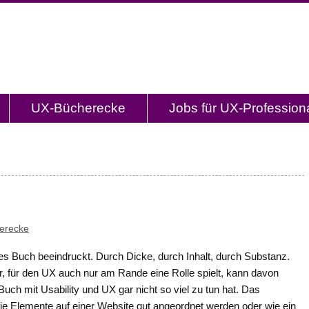
og.de
l mit Studien, Methodenbeschreibungen, Praxistipp
UX-Bücherecke
Jobs für UX-Profession
erecke
es Buch beeindruckt. Durch Dicke, durch Inhalt, durch Substanz.
r, für den UX auch nur am Rande eine Rolle spielt, kann davon
uch mit Usability und UX gar nicht so viel zu tun hat. Das
 wie Elemente auf einer Website gut angeordnet werden oder wie ein