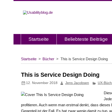
Usabilitybl
Usabilityblog ist ein Wissensporta
Usability und User Experience.
Startseite
Beliebteste Beiträge
Startseite
Bücher
This is Service Design Doing
This is Service Design Doing
12. November 2018
Jens Jacobsen
UX-Büch
Dies
Jede
profitieren. Auch wenn man erstmal denkt, dass dieses B
Gegenteil ist der Fall. Es hat zwar wenig damit zu tun,