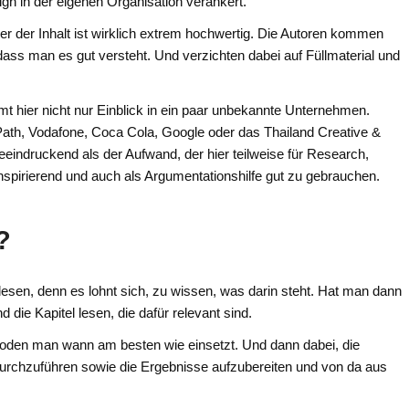
n in der eigenen Organisation verankert.
er der Inhalt ist wirklich extrem hochwertig. Die Autoren kommen
dass man es gut versteht. Und verzichten dabei auf Füllmaterial und
t hier nicht nur Einblick in ein paar unbekannte Unternehmen.
Path, Vodafone, Coca Cola, Google oder das Thailand Creative &
indruckend als der Aufwand, der hier teilweise für Research,
spirierend und auch als Argumentationshilfe gut zu gebrauchen.
?
lesen, denn es lohnt sich, zu wissen, was darin steht. Hat man dann
die Kapitel lesen, die dafür relevant sind.
hoden man wann am besten wie einsetzt. Und dann dabei, die
urchzuführen sowie die Ergebnisse aufzubereiten und von da aus