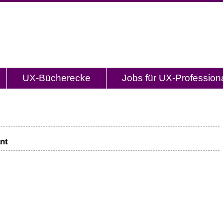
og.de
l mit Studien, Methodenbeschreibungen, Praxistipp
UX-Bücherecke
Jobs für UX-Profession
nt