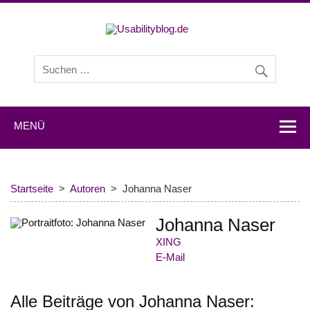
Usabilityb
Usabilityblog ist ein Wissensportal mit Studien,
Methodenbeschreibungen, Praxistipps und Interviews mit
Experten zu den Themen Usability und User Experience.
MENÜ
Startseite
Autoren
Johanna Naser
Johanna Naser
XING
E-Mail
Alle Beiträge von Johanna Naser: