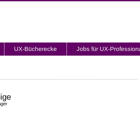
og.de
l mit Studien, Methodenbeschreibungen, Praxistipp
UX-Bücherecke
Jobs für UX-Profession
ige
ager