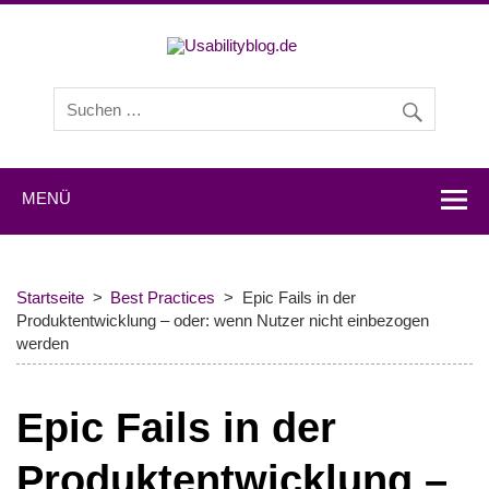
Usabilityb
Usabilityblog ist ein Wissensportal mit Studien,
Methodenbeschreibungen, Praxistipps und Interviews mit
Experten zu den Themen Usability und User Experience.
MENÜ
Startseite
Best Practices
Epic Fails in der
Produktentwicklung – oder: wenn Nutzer nicht einbezogen
werden
Epic Fails in der
Produktentwicklung –