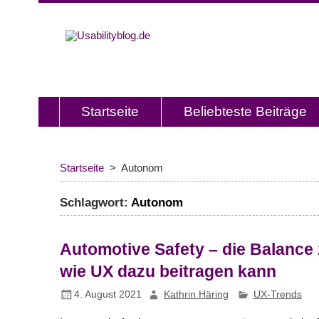
Usabilitybl
Usabilityblog ist ein Wissensporta
Usability und User Experience.
Startseite
Beliebteste Beiträge
Startseite
Autonom
Schlagwort:
Autonom
Automotive Safety – die Balance
wie UX dazu beitragen kann
4. August 2021
Kathrin Häring
UX-Trends