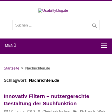
Usabilityb
Usabilityblog ist ein Wissensportal mit Studien,
Methodenbeschreibungen, Praxistipps und Interviews mit
Experten zu den Themen Usability und User Experience.
MENÜ
Startseite
Nachrichten.de
Schlagwort:
Nachrichten.de
Innovativ Filtern – nutzergerechte
Gestaltung der Suchfunktion
12. Januar 2010
Christoph Anders
UX-Trends
,
Web