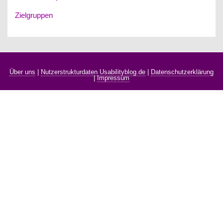
Zielgruppen
Über uns
|
Nutzerstrukturdaten Usabilityblog.de
|
Datenschutzerklärung
|
Impressum