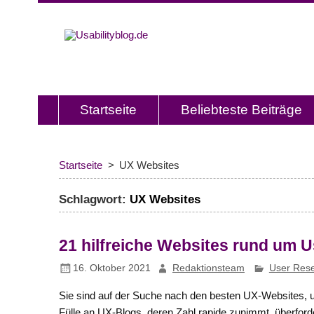
Usabilitybl
Usabilityblog ist ein Wissensporta
Usability und User Experience.
Startseite
Beliebteste Beiträge
Startseite
UX Websites
Schlagwort:
UX Websites
21 hilfreiche Websites rund um U
16. Oktober 2021
Redaktionsteam
User Res
Sie sind auf der Suche nach den besten UX-Websites, 
Fülle an UX-Blogs, deren Zahl rapide zunimmt, überforde