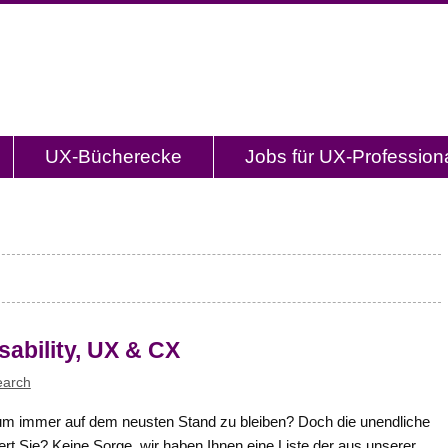
og.de
l mit Studien, Methodenbeschreibungen, Praxistipp
UX-Bücherecke
Jobs für UX-Profession
sability, UX & CX
earch
um immer auf dem neusten Stand zu bleiben? Doch die unendliche
rt Sie? Keine Sorge, wir haben Ihnen eine Liste der aus unserer