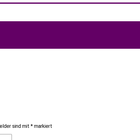
hreibungen, Praxistipps und Interviews mit Experten zu den The
elder sind mit
*
markiert