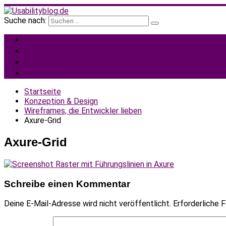
Suche nach:
Usabilityblog.de
Usabilityblog ist ein Wissensportal mit Studien, Methodenbesc
Startseite
Beliebteste Beiträge
UX-Bücherecke
Jobs für UX-Professionals
Startseite
Konzeption & Design
Wireframes, die Entwickler lieben
Axure-Grid
Axure-Grid
Schreibe einen Kommentar
Deine E-Mail-Adresse wird nicht veröffentlicht.
Erforderliche F