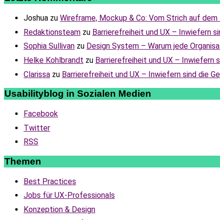
Joshua
zu
Wireframe, Mockup & Co: Vom Strich auf dem P
Redaktionsteam
zu
Barrierefreiheit und UX – Inwiefern s
Sophia Sullivan
zu
Design System – Warum jede Organisat
Helke Kohlbrandt
zu
Barrierefreiheit und UX – Inwiefern 
Clarissa
zu
Barrierefreiheit und UX – Inwiefern sind die G
Usabilityblog in Sozialen Medien
Facebook
Twitter
RSS
Themen
Best Practices
Jobs für UX-Professionals
Konzeption & Design