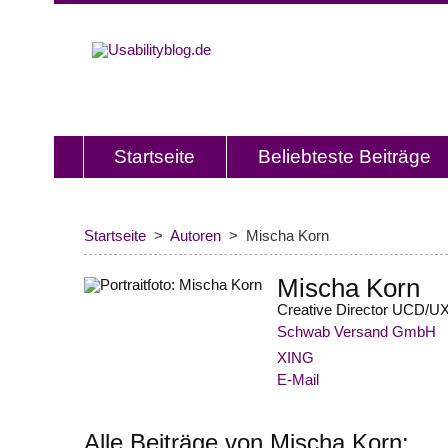
Usabilitybl
Usabilityblog ist ein Wissensporta
Usability und User Experience.
Startseite
Beliebteste Beiträge
Startseite
Autoren
Mischa Korn
Mischa Korn
Creative Director UCD/UX
Schwab Versand GmbH
XING
E-Mail
Alle Beiträge von Mischa Korn: