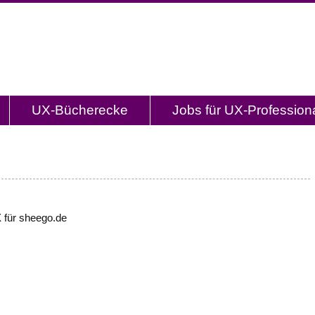
og.de
l mit Studien, Methodenbeschreibungen, Praxistipp
UX-Bücherecke
Jobs für UX-Profession
 für sheego.de