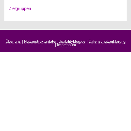
Zielgruppen
Über uns
|
Nutzerstrukturdaten Usabilityblog.de
|
Datenschutzerklärung
|
Impressum