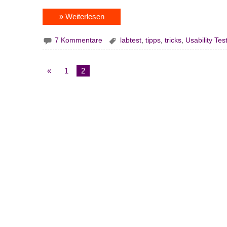
» Weiterlesen
7 Kommentare
labtest
,
tipps
,
tricks
,
Usability Tes
«
1
2