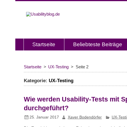
Usabilitybl
Usabilityblog ist ein Wissensporta
Usability und User Experience.
Startseite
Beliebteste Beiträge
Startseite
UX-Testing
Seite 2
Kategorie:
UX-Testing
Wie werden Usability-Tests mit 
durchgeführt?
25. Januar 2017
Xaver Bodendörfer
UX-Test