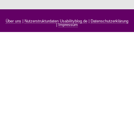
Über uns
|
Nutzerstrukturdaten Usabilityblog.de
|
Datenschutzerklärung
|
Impressum