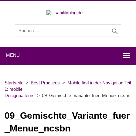
Usabilityb
Usabilityblog ist ein Wissensportal mit Studien,
Methodenbeschreibungen, Praxistipps und Interviews mit
Experten zu den Themen Usability und User Experience.
MENÜ
Startseite
Best Practices
Mobile first in der Navigation Teil
1: mobile
Designpatterns
09_Gemischte_Variante_fuer_Menue_ncsbn
09_Gemischte_Variante_fuer
_Menue_ncsbn