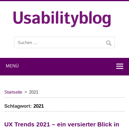
Usabilityblog.d
Usabilityblog ist ein Wissensportal mit Studien,
Methodenbeschreibungen, Praxistipps und Interviews mit
Experten zu den Themen Usability und User Experience.
MENÜ
Startseite
2021
Schlagwort:
2021
UX Trends 2021 – ein versierter Blick in