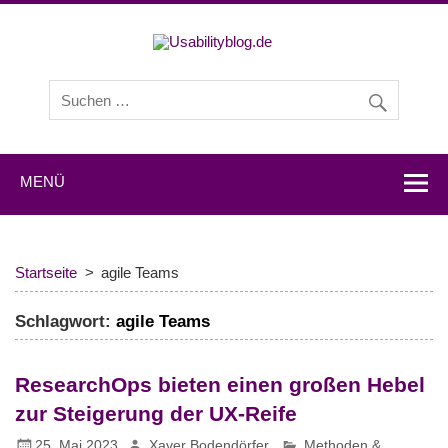
Usabilityb
Usabilityblog ist ein Wissensportal mit Studien,
Methodenbeschreibungen, Praxistipps und Interviews mit
Experten zu den Themen Usability und User Experience.
MENÜ
Startseite
agile Teams
Schlagwort:
agile Teams
ResearchOps bieten einen großen Hebel
zur Steigerung der UX-Reife
25. Mai 2023
Xaver Bodendörfer
Methoden &