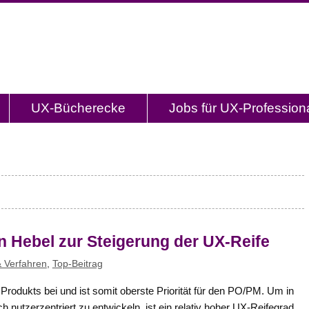
og.de
l mit Studien, Methodenbeschreibungen, Praxistipp
UX-Bücherecke
Jobs für UX-Profession
 Hebel zur Steigerung der UX-Reife
 Verfahren
,
Top-Beitrag
Produkts bei und ist somit oberste Priorität für den PO/PM. Um in
 nutzerzentriert zu entwickeln, ist ein relativ hoher UX-Reifegrad