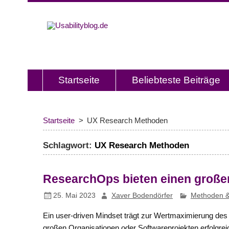
Usabilitybl
Usabilityblog ist ein Wissensporta
Usability und User Experience.
Startseite
Beliebteste Beiträge
Startseite
UX Research Methoden
Schlagwort:
UX Research Methoden
ResearchOps bieten einen großen
25. Mai 2023
Xaver Bodendörfer
Methoden &
Ein user-driven Mindset trägt zur Wertmaximierung des 
großen Organisationen oder Softwareprojekten erfolgreich