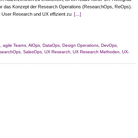
mehr das Konzept der Research Operations (ResearchOps, ReOps).
 User Research und UX effizient zu
[…]
s
,
agile Teams
,
AlOps
,
DataOps
,
Design Operations
,
DevOps
,
searchOps
,
SalesOps
,
UX Research
,
UX Research Methoden
,
UX-