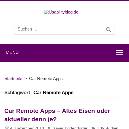
Usabilityb
Usabilityblog ist ein Wissensportal mit Studien,
Methodenbeschreibungen, Praxistipps und Interviews mit
Experten zu den Themen Usability und User Experience.
MENÜ
Startseite
Car Remote Apps
Schlagwort:
Car Remote Apps
Car Remote Apps – Altes Eisen oder
aktueller denn je?
4. Dezember 2018
Xaver Bodendörfer
UX-Studien