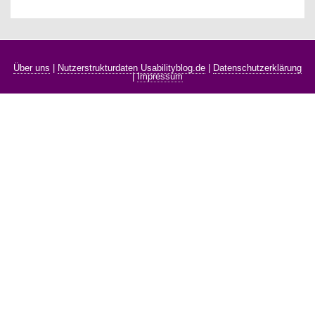
Über uns
|
Nutzerstrukturdaten Usabilityblog.de
|
Datenschutzerklärung
|
Impressum