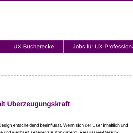
og.de
l mit Studien, Methodenbeschreibungen, Praxistipp
UX-Bücherecke
Jobs für UX-Profession
it Überzeugungskraft
sign entscheidend beeinflusst. Wenn sich der User inhaltlich und
tseite und wechselt seltener zur Konkurrenz. Persuasive-Design-