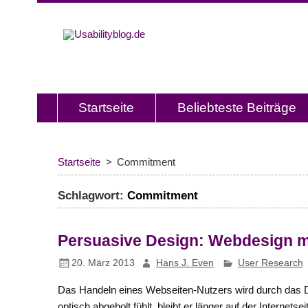
Usabilitybl
Usabilityblog ist ein Wissensporta
Usability und User Experience.
Startseite
Beliebteste Beiträge
Startseite
Commitment
Schlagwort:
Commitment
Persuasive Design: Webdesign m
20. März 2013
Hans J. Even
User Research
Das Handeln eines Webseiten-Nutzers wird durch das De
optisch abgeholt fühlt, bleibt er länger auf der Interne