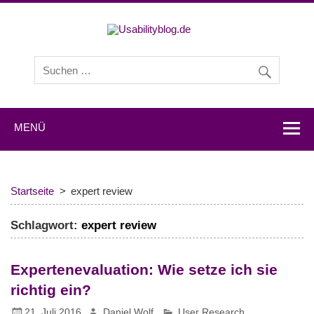
Usabilityb
Usabilityblog ist ein Wissensportal mit Studien,
Methodenbeschreibungen, Praxistipps und Interviews mit
Experten zu den Themen Usability und User Experience.
MENÜ
Startseite
expert review
Schlagwort:
expert review
Expertenevaluation: Wie setze ich sie
richtig ein?
21. Juli 2016
Daniel Wolf
User Research