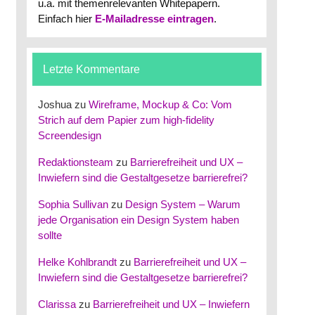
u.a. mit themenrelevanten Whitepapern.
Einfach hier
E-Mailadresse eintragen
.
Letzte Kommentare
Joshua
zu
Wireframe, Mockup & Co: Vom
Strich auf dem Papier zum high-fidelity
Screendesign
Redaktionsteam
zu
Barrierefreiheit und UX –
Inwiefern sind die Gestaltgesetze barrierefrei?
Sophia Sullivan
zu
Design System – Warum
jede Organisation ein Design System haben
sollte
Helke Kohlbrandt
zu
Barrierefreiheit und UX –
Inwiefern sind die Gestaltgesetze barrierefrei?
Clarissa
zu
Barrierefreiheit und UX – Inwiefern