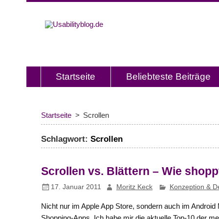
Usabilitybl
Usabilityblog ist ein Wissensporta
Usability und User Experience.
Startseite
Beliebteste Beiträge
Startseite
Scrollen
Schlagwort:
Scrollen
Scrollen vs. Blättern – Wie shop
17. Januar 2011
Moritz Keck
Konzeption & D
Nicht nur im Apple App Store, sondern auch im Android 
Shopping-Apps. Ich habe mir die aktuelle Top-10 der 