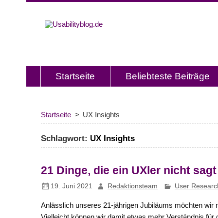
Usabilitybl
Usabilityblog ist ein Wissensporta
Usability und User Experience.
Startseite
Beliebteste Beiträge
Startseite
UX Insights
Schlagwort:
UX Insights
21 Dinge, die ein UXler nicht sag
19. Juni 2021
Redaktionsteam
User Researc
Anlässlich unseres 21-jährigen Jubiläums möchten wir mi
Vielleicht können wir damit etwas mehr Verständnis für 