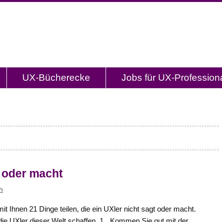
og.de
l mit Studien, Methodenbeschreibungen, Praxistipp
UX-Bücherecke
Jobs für UX-Profession
t oder macht
h
t Ihnen 21 Dinge teilen, die ein UXler nicht sagt oder macht.
die UXler dieser Welt schaffen. 1. „Kommen Sie gut mit der