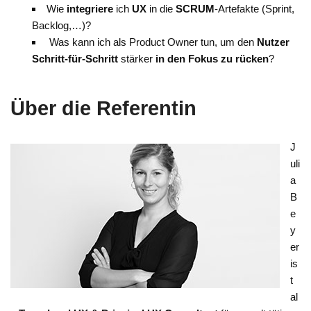
Wie
integriere
ich
UX
in die
SCRUM
-Artefakte (Sprint,
Backlog,…)?
Was kann ich als Product Owner tun, um den
Nutzer
Schritt-für-Schritt
stärker
in den Fokus zu rücken
?
Über die Referentin
J
uli
a
B
e
y
er
is
t
al