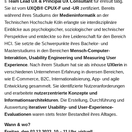
s
Team Lead UX & Principal UX Consultant
für eresult tätig.
Sie ist vom
UXQB® CPUX-F und -UR
zertifiziert. Bereits
während ihres Studiums der
Medieninformatik
an der
Technischen Hochschule Köln erlangte sie interdisziplinäre
Einblicke aus psychologischer, soziologischer und technischer
Perspektive und entdeckte so ihre Leidenschaft für den Bereich
HCI. Sie setzte die Schwerpunkte ihres Bachelor- und
Masterstudiums in den Bereichen
Mensch-Computer-
Interaktion, Usability Engineering und Measuring User
Experience
. Nach ihrem Studium hat sie als inhouse
UXlerin
in
verschiedenen Unternehmen Erfahrung in diversen Bereichen,
wie E-Commerce, B2C, Internationalisierung, App- und agile
Entwicklung gesammelt. Sie identifizierte Nutzeranforderungen
und erarbeitete
nutzerzentrierte Konzepte und
Informationsarchitekturen
. Die Erstellung, Durchführung und
Auswertung
iterativer Usability- und User-Experience-
Evaluationen
waren stets fester Bestandteil ihres Alltages.
Wann & wo?
Freitag, den 02.12.2022, 10 – 11 Uhr, virtuell