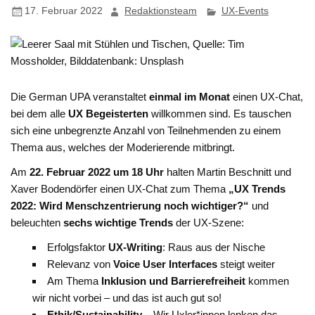
17. Februar 2022
Redaktionsteam
UX-Events
Die German UPA veranstaltet
einmal im Monat
einen UX-Chat,
bei dem alle
UX Begeisterten
willkommen sind. Es tauschen
sich eine unbegrenzte Anzahl von Teilnehmenden zu einem
Thema aus, welches der Moderierende mitbringt.
Am
22. Februar 2022 um 18 Uhr
halten Martin Beschnitt und
Xaver Bodendörfer einen UX-Chat zum Thema
„UX Trends
2022: Wird Menschzentrierung noch wichtiger?“
und
beleuchten
sechs wichtige Trends
der UX-Szene:
Erfolgsfaktor
UX-Writing
: Raus aus der Nische
Relevanz von
Voice User Interfaces
steigt weiter
Am Thema
Inklusion und Barrierefreiheit
kommen
wir nicht vorbei – und das ist auch gut so!
Ethik/Sustainability
– Wir Uxler*innen lenken das