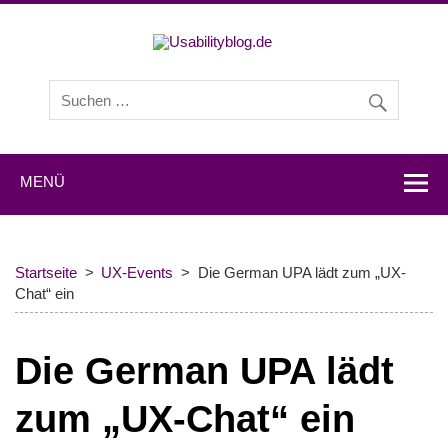
Usabilityb
Usabilityblog ist ein Wissensportal mit Studien,
Methodenbeschreibungen, Praxistipps und Interviews mit
Experten zu den Themen Usability und User Experience.
MENÜ
Startseite
UX-Events
Die German UPA lädt zum „UX-
Chat“ ein
Die German UPA lädt
zum „UX-Chat“ ein