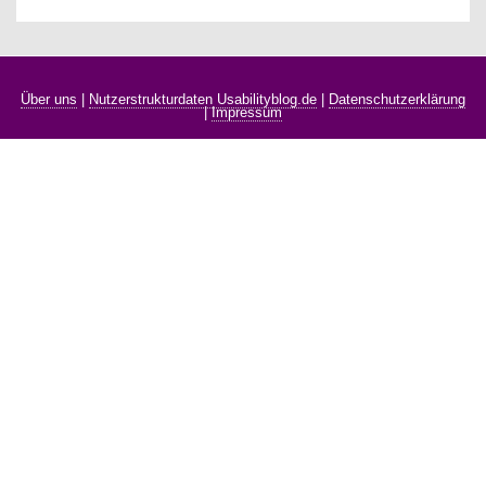
Über uns
|
Nutzerstrukturdaten Usabilityblog.de
|
Datenschutzerklärung
|
Impressum