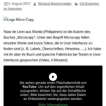
2. August 2017
Richard Bretschneider
UX-Experten
im Interview
Niaw de Leon aus Manila (Philippinen) ist die Autorin des
Buches „Microcopy“. Unter den Begriff Microcopy fallen
einzelne Worte und kurze Sätze, die in User Interfaces zu
finden sind (z. B. Labels, Überschriften, Hinweise, …). Ich habe
mit ihr über ihr Buch und typische Fallstricke bei Texten in User
Interfaces gesprochen (Video, 4 Minuten):
Sie sehen gerade einen Platzhalterinhalt von
YouTube
. Um auf den eigentlichen Inhalt
zuzugreifen, klicken Sie auf die Schaltfläche
unten. Bitte beachten Sie, dass dabei Daten
an Drittanbieter weitergegeben werden.
Mehr Informationen