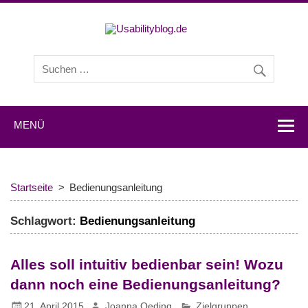
Usabilityb
Usabilityblog ist ein Wissensportal mit Studien,
Methodenbeschreibungen, Praxistipps und Interviews mit
Experten zu den Themen Usability und User Experience.
MENÜ
Startseite
Bedienungsanleitung
Schlagwort:
Bedienungsanleitung
Alles soll intuitiv bedienbar sein! Wozu
dann noch eine Bedienungsanleitung?
21. April 2015
Joanna Oeding
Zielgruppen