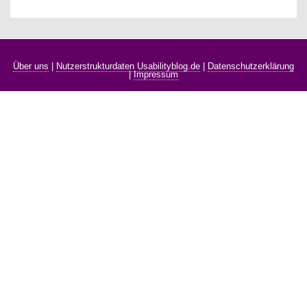
Über uns
|
Nutzerstrukturdaten Usabilityblog.de
|
Datenschutzerklärung
|
Impressum