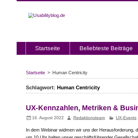
Usabilitybl
Usabilityblog ist ein Wissensporta
Usability und User Experience.
Startseite
Beliebteste Beiträge
Startseite
Human Centricity
Schlagwort:
Human Centricity
UX-Kennzahlen, Metriken & Busi
16. August 2022
Redaktionsteam
UX-Events
In dem Webinar widmen wir uns der Herausforderung, 
um 10 Uhr halten unser geschäftsführender Gesellschaf