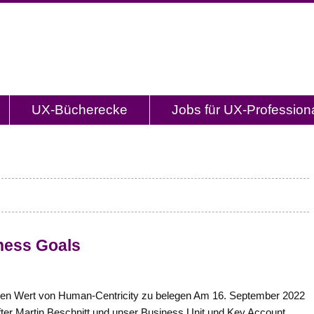
og.de
l mit Studien, Methodenbeschreibungen, Praxistipp
UX-Bücherecke
Jobs für UX-Profession
ness Goals
den Wert von Human-Centricity zu belegen Am 16. September 2022
ter Martin Beschnitt und unser Business Unit und Key Account