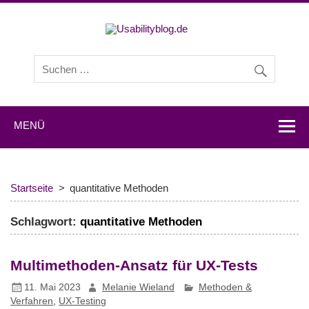
Usabilityb
Usabilityblog ist ein Wissensportal mit Studien,
Methodenbeschreibungen, Praxistipps und Interviews mit
Experten zu den Themen Usability und User Experience.
MENÜ
Startseite
quantitative Methoden
Schlagwort:
quantitative Methoden
Multimethoden-Ansatz für UX-Tests
11. Mai 2023
Melanie Wieland
Methoden &
Verfahren
,
UX-Testing