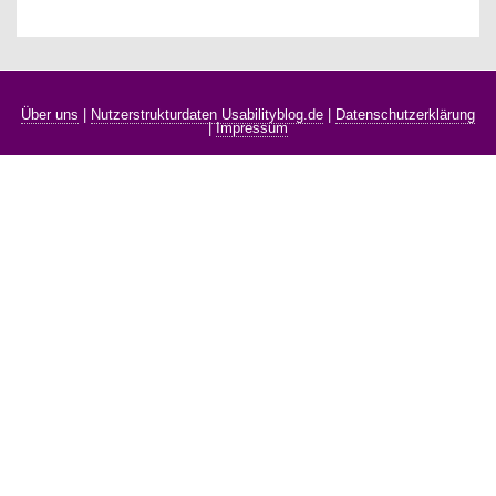
Über uns
|
Nutzerstrukturdaten Usabilityblog.de
|
Datenschutzerklärung
|
Impressum