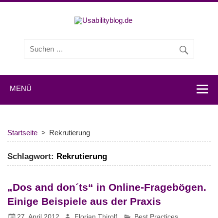
Usabilityb
Usabilityblog ist ein Wissensportal mit Studien,
Methodenbeschreibungen, Praxistipps und Interviews mit
Experten zu den Themen Usability und User Experience.
MENÜ
Startseite
Rekrutierung
Schlagwort:
Rekrutierung
„Dos and don´ts“ in Online-Fragebögen.
Einige Beispiele aus der Praxis
27. April 2012
Florian Thirolf
Best Practices