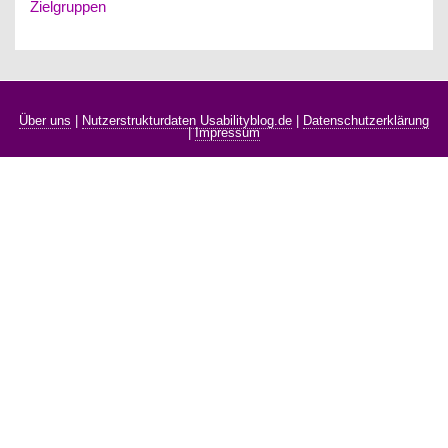
Zielgruppen
Über uns
|
Nutzerstrukturdaten Usabilityblog.de
|
Datenschutzerklärung
|
Impressum