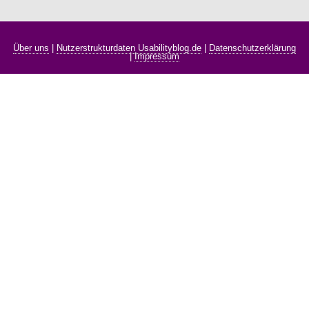
Über uns
|
Nutzerstrukturdaten Usabilityblog.de
|
Datenschutzerklärung
|
Impressum