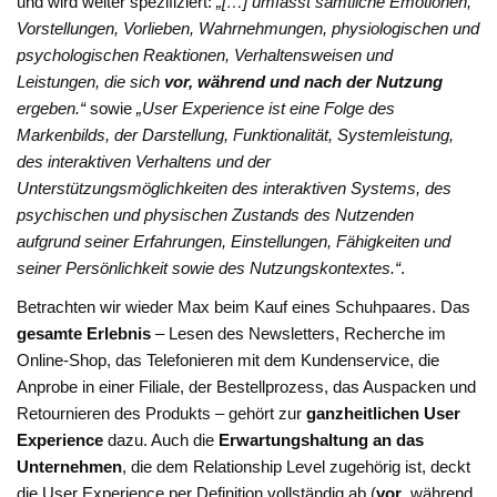
und wird weiter spezifiziert:
„[…] umfasst sämtliche Emotionen,
Vorstellungen, Vorlieben, Wahrnehmungen, physiologischen und
psychologischen Reaktionen, Verhaltensweisen und
Leistungen, die sich
vor, während und nach der Nutzung
ergeben.“
sowie
„User Experience ist eine Folge des
Markenbilds, der Darstellung, Funktionalität, Systemleistung,
des interaktiven Verhaltens und der
Unterstützungsmöglichkeiten des interaktiven Systems, des
psychischen und physischen Zustands des Nutzenden
aufgrund seiner Erfahrungen, Einstellungen, Fähigkeiten und
seiner Persönlichkeit sowie des Nutzungskontextes.“
.
Betrachten wir wieder Max beim Kauf eines Schuhpaares. Das
gesamte Erlebnis
– Lesen des Newsletters, Recherche im
Online-Shop, das Telefonieren mit dem Kundenservice, die
Anprobe in einer Filiale, der Bestellprozess, das Auspacken und
Retournieren des Produkts – gehört zur
ganzheitlichen User
Experience
dazu. Auch die
Erwartungshaltung an das
Unternehmen
, die dem Relationship Level zugehörig ist, deckt
die User Experience per Definition vollständig ab (
vor
, während