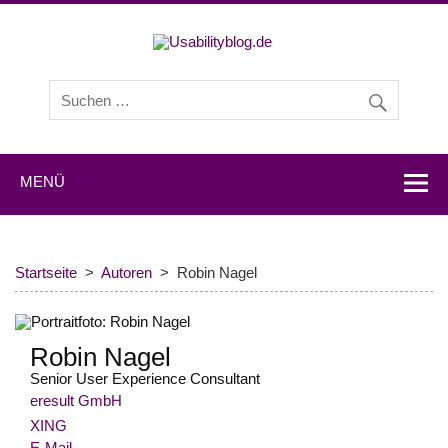
Usabilityb
Usabilityblog ist ein Wissensportal mit Studien,
Methodenbeschreibungen, Praxistipps und Interviews mit
Experten zu den Themen Usability und User Experience.
MENÜ
Startseite
Autoren
Robin Nagel
Robin Nagel
Senior User Experience Consultant
eresult GmbH
XING
E-Mail