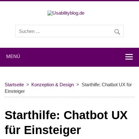
Usabilityb
Usabilityblog ist ein Wissensportal mit Studien,
Methodenbeschreibungen, Praxistipps und Interviews mit
Experten zu den Themen Usability und User Experience.
MENÜ
Startseite
Konzeption & Design
Starthilfe: Chatbot UX für
Einsteiger
Starthilfe: Chatbot UX
für Einsteiger