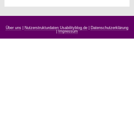
Über uns
|
Nutzerstrukturdaten Usabilityblog.de
|
Datenschutzerklärung
|
Impressum