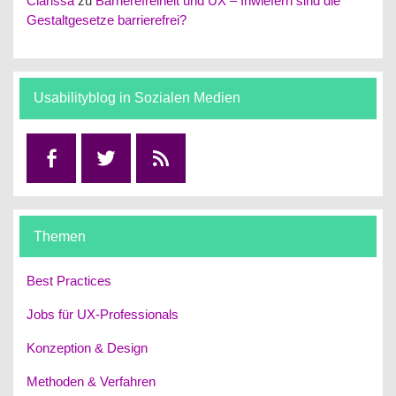
Clarissa
zu
Barrierefreiheit und UX – Inwiefern sind die
Gestaltgesetze barrierefrei?
Usabilityblog in Sozialen Medien
Facebook
Twitter
RSS
Themen
Best Practices
Jobs für UX-Professionals
Konzeption & Design
Methoden & Verfahren