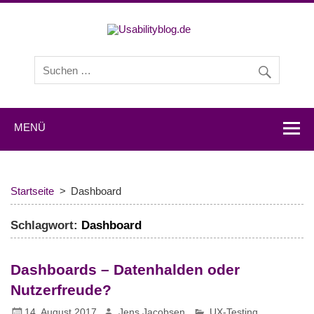
Usabilityb
Usabilityblog ist ein Wissensportal mit Studien,
Methodenbeschreibungen, Praxistipps und Interviews mit
Experten zu den Themen Usability und User Experience.
MENÜ
Startseite
Dashboard
Schlagwort:
Dashboard
Dashboards – Datenhalden oder
Nutzerfreude?
14. August 2017
Jens Jacobsen
UX-Testing