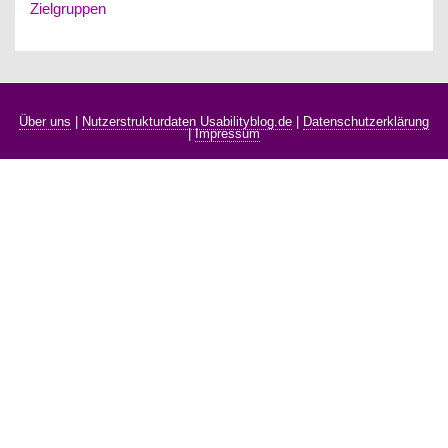
Zielgruppen
Über uns
|
Nutzerstrukturdaten Usabilityblog.de
|
Datenschutzerklärung
|
Impressum