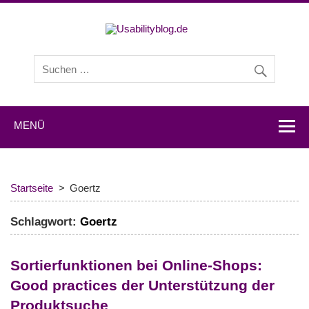
Usabilityb
Usabilityblog ist ein Wissensportal mit Studien,
Methodenbeschreibungen, Praxistipps und Interviews mit
Experten zu den Themen Usability und User Experience.
MENÜ
Startseite
Goertz
Schlagwort:
Goertz
Sortierfunktionen bei Online-Shops:
Good practices der Unterstützung der
Produktsuche