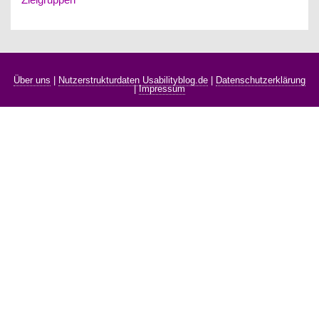
Über uns
|
Nutzerstrukturdaten Usabilityblog.de
|
Datenschutzerklärung
|
Impressum