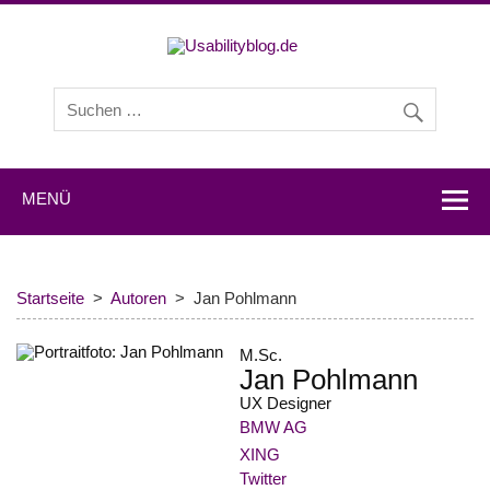
Usabilityb
Usabilityblog ist ein Wissensportal mit Studien,
Methodenbeschreibungen, Praxistipps und Interviews mit
Experten zu den Themen Usability und User Experience.
MENÜ
Startseite
Autoren
Jan Pohlmann
M.Sc.
Jan Pohlmann
UX Designer
BMW AG
XING
Twitter