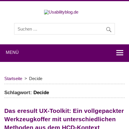
Usabilityb
Usabilityblog ist ein Wissensportal mit Studien,
Methodenbeschreibungen, Praxistipps und Interviews mit
Experten zu den Themen Usability und User Experience.
MENÜ
Startseite
Decide
Schlagwort:
Decide
Das eresult UX-Toolkit: Ein vollgepackter
Werkzeugkoffer mit unterschiedlichen
Methoden aus dem HCD-Kontext