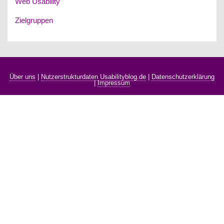
Web Usability
Zielgruppen
Über uns
|
Nutzerstrukturdaten Usabilityblog.de
|
Datenschutzerklärung
|
Impressum