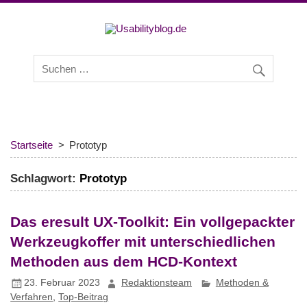
Usabilityb
Usabilityblog ist ein Wissensportal mit Studien,
Methodenbeschreibungen, Praxistipps und Interviews mit
Experten zu den Themen Usability und User Experience.
Startseite
Prototyp
Schlagwort:
Prototyp
Das eresult UX-Toolkit: Ein vollgepackter
Werkzeugkoffer mit unterschiedlichen
Methoden aus dem HCD-Kontext
23. Februar 2023
Redaktionsteam
Methoden &
Verfahren
,
Top-Beitrag