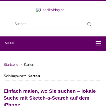
Usabilityb
Usabilityblog ist ein Wissensportal mit Studien,
Methodenbeschreibungen, Praxistipps und Interviews mit
Experten zu den Themen Usability und User Experience.
MENÜ
Startseite
Karten
Schlagwort:
Karten
Einfach malen, wo Sie suchen – lokale
Suche mit Sketch-a-Search auf dem
iPhone