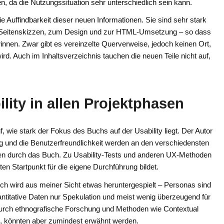
en, da die Nutzungssituation sehr unterschiedlich sein kann.
die Auffindbarkeit dieser neuen Informationen. Sie sind sehr stark
, zu Seitenskizzen, zum Design und zur HTML-Umsetzung – so dass
innen. Zwar gibt es vereinzelte Querverweise, jedoch keinen Ort,
rd. Auch im Inhaltsverzeichnis tauchen die neuen Teile nicht auf,
lity in allen Projektphasen
f, wie stark der Fokus des Buchs auf der Usability liegt. Der Autor
ung und die Benutzerfreundlichkeit werden an den verschiedensten
den durch das Buch. Zu Usability-Tests und anderen UX-Methoden
ten Startpunkt für die eigene Durchführung bildet.
h wird aus meiner Sicht etwas heruntergespielt – Personas sind
uantitative Daten nur Spekulation und meist wenig überzeugend für
urch ethnografische Forschung und Methoden wie Contextual
ant, könnten aber zumindest erwähnt werden.