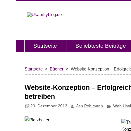
Usabilitybl
Usabilityblog ist ein Wissensporta
Usability und User Experience.
Startseite
Beliebteste Beiträge
Startseite
Bücher
Website-Konzeption – Erfolgrei
Website-Konzeption – Erfolgreic
betreiben
20. Dezember 2013
Jan Pohlmann
Web Usabi