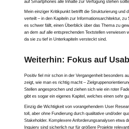
auf Smartphones alle Inhalte zur Verfügung stehen sollt
Mein einziger Kritikpunkt betrifft die Strukturierung und 
verteilt – in den Kapiteln zur Informationsarchitektur
es schwer fällt, einen Überblick über das Thema zu gew
an dem auf alle entsprechenden Textstellen verwiesen wi
da sie zu tief in Unterkapiteln versteckt sind.
Weiterhin: Fokus auf Usabi
Positiv fiel mir schon in der Vergangenheit besonders au
zeigt, wie man es richtig macht – Zielgruppenorientier
Stellen angesprochen und ziehen sich wie ein roter Fa
gibt es sogar ein eigenes Kapitel, welches einen sehr gu
Einzig die Wichtigkeit von vorangehendem User Researc
toll, aber ohne Fundierung durch qualitative und/oder q
Stakeholder. Komplexere Anforderungsanalysen etwa d
Inquiery sind sicherlich nur für größere Projekte relev