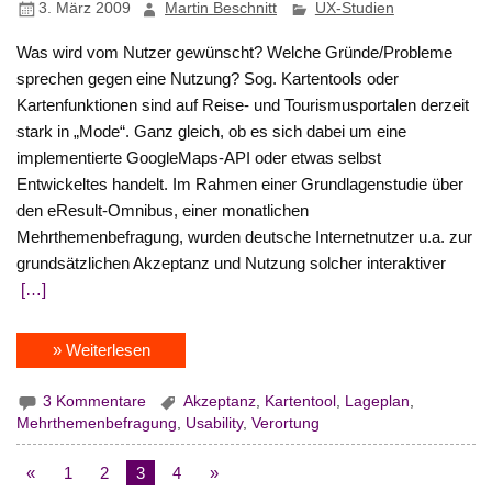
3. März 2009
Martin Beschnitt
UX-Studien
Was wird vom Nutzer gewünscht? Welche Gründe/Probleme
sprechen gegen eine Nutzung? Sog. Kartentools oder
Kartenfunktionen sind auf Reise- und Tourismusportalen derzeit
stark in „Mode“. Ganz gleich, ob es sich dabei um eine
implementierte GoogleMaps-API oder etwas selbst
Entwickeltes handelt. Im Rahmen einer Grundlagenstudie über
den eResult-Omnibus, einer monatlichen
Mehrthemenbefragung, wurden deutsche Internetnutzer u.a. zur
grundsätzlichen Akzeptanz und Nutzung solcher interaktiver
[…]
» Weiterlesen
3 Kommentare
Akzeptanz
,
Kartentool
,
Lageplan
,
Mehrthemenbefragung
,
Usability
,
Verortung
«
1
2
3
4
»