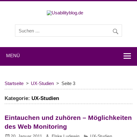
Usabilityb
Usabilityblog ist ein Wissensportal mit Studien,
Methodenbeschreibungen, Praxistipps und Interviews mit
Experten zu den Themen Usability und User Experience.
MENÜ
Startseite
UX-Studien
Seite 3
Kategorie:
UX-Studien
Eintauchen und zuhören – Möglichkeiten
des Web Monitoring
20. Januar 2011
Elske Ludewig
UX-Studien