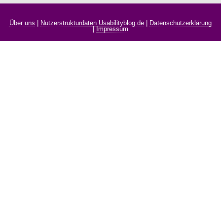
Über uns
|
Nutzerstrukturdaten Usabilityblog.de
|
Datenschutzerklärung
|
Impressum