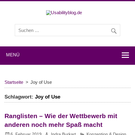
Usabilityb
Usabilityblog ist ein Wissensportal mit Studien,
Methodenbeschreibungen, Praxistipps und Interviews mit
Experten zu den Themen Usability und User Experience.
MENÜ
Startseite
Joy of Use
Schlagwort:
Joy of Use
Ranglisten – Wie der Wettbewerb mit
anderen noch mehr Spaß macht
6. Februar 2019
Indra Burkart
Konzeption & Design